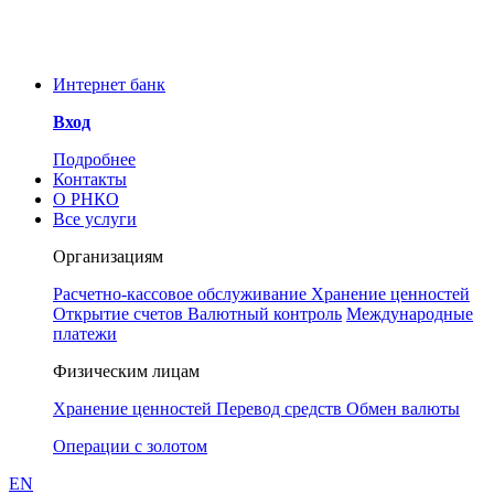
Уважаемые клиенты и
сотрудники РНКО!
ООО РНКО «Металлург»
Интернет банк
информирует Вас об угрозе
мошенничества. Для
Вход
предотвращения инцидентов
Понятно
просим принять к сведению, что у
Подробнее
РНКО «Металлург» нет аккаунтов
Контакты
в социальных сетях. Сотрудники
О РНКО
РНКО также никогда не свяжутся с
Все услуги
Вами через любой мессенджер, в
частности Телеграмм.
Организациям
Расчетно-кассовое обслуживание
Хранение ценностей
Открытие счетов
Валютный контроль
Международные
платежи
Физическим лицам
Хранение ценностей
Перевод средств
Обмен валюты
Операции с золотом
EN