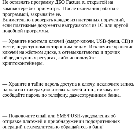
Не оставлять программу ДБО Factura.ru открытой на
компьютере без присмотра. После окончания работы с
программой, закрывайте ее.
Внимательно проверять каждое из платежных поручений,
если платежные документы выгружаются из 1С или другой
подобной программы.
— Храните носители ключей (смарт-ключи, USB-флеш, CD) в
месте, недоступномпосторонним лицам. Исключите хранение
ключей на жёстком диске, в сетевыхкаталогах и прочих
общедоступных ресурсах, либо используйте
криптоконтейнеры.
— Храните в тайне пароль доступа к ключу, исключите запись
пароля на стикерах,носителях ключей и т.п., никому не
сообщайте пароль по телефону, дажесотрудникам банка.
— Подключите email или SMS/PUSH-уведомления об
отправке платежей и приобнаружении подозрительных
операций незамедлительно обращайтесь в банк!