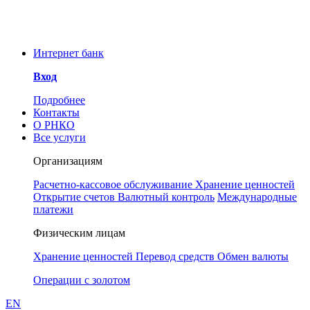
Уважаемые клиенты и
сотрудники РНКО!
ООО РНКО «Металлург»
Интернет банк
информирует Вас об угрозе
мошенничества. Для
Вход
предотвращения инцидентов
Понятно
просим принять к сведению, что у
Подробнее
РНКО «Металлург» нет аккаунтов
Контакты
в социальных сетях. Сотрудники
О РНКО
РНКО также никогда не свяжутся с
Все услуги
Вами через любой мессенджер, в
частности Телеграмм.
Организациям
Расчетно-кассовое обслуживание
Хранение ценностей
Открытие счетов
Валютный контроль
Международные
платежи
Физическим лицам
Хранение ценностей
Перевод средств
Обмен валюты
Операции с золотом
EN