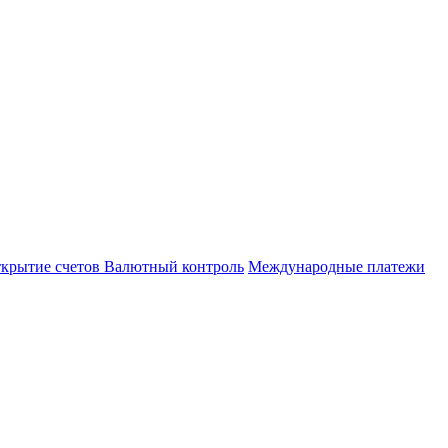
важаемые клиенты и сотрудники РНКО!
озе мошенничества. Для предотвращения инцидентов п
 сетях. Сотрудники РНКО также никогда не свяжутся с 
частности Телеграмм.
крытие счетов
Валютный контроль
Международные платежи