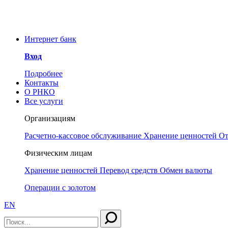
У
ООО РНКО «Металлург» информирует Вас об угр
РНКО «Металлург» нет аккаунтов в социальных
Интернет банк
Вход
Подробнее
Контакты
О РНКО
Все услуги
Организациям
Расчетно-кассовое обслуживание
Хранение ценностей
От
Физическим лицам
Хранение ценностей
Перевод средств
Обмен валюты
Операции с золотом
EN