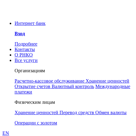
Уважаемые клиенты и
сотрудники РНКО!
ООО РНКО «Металлург»
Интернет банк
информирует Вас об угрозе
мошенничества. Для
Вход
предотвращения инцидентов
Понятно
просим принять к сведению, что у
Подробнее
РНКО «Металлург» нет аккаунтов
Контакты
в социальных сетях. Сотрудники
О РНКО
РНКО также никогда не свяжутся с
Все услуги
Вами через любой мессенджер, в
частности Телеграмм.
Организациям
Расчетно-кассовое обслуживание
Хранение ценностей
Открытие счетов
Валютный контроль
Международные
платежи
Физическим лицам
Хранение ценностей
Перевод средств
Обмен валюты
Операции с золотом
EN