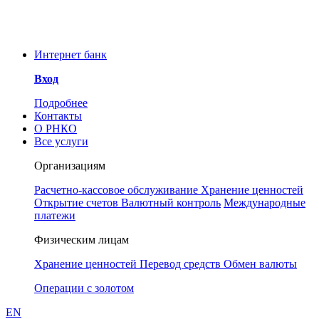
Уважаемые клиенты и
сотрудники РНКО!
ООО РНКО «Металлург»
Интернет банк
информирует Вас об угрозе
мошенничества. Для
Вход
предотвращения инцидентов
Понятно
просим принять к сведению, что у
Подробнее
РНКО «Металлург» нет аккаунтов
Контакты
в социальных сетях. Сотрудники
О РНКО
РНКО также никогда не свяжутся с
Все услуги
Вами через любой мессенджер, в
частности Телеграмм.
Организациям
Расчетно-кассовое обслуживание
Хранение ценностей
Открытие счетов
Валютный контроль
Международные
платежи
Физическим лицам
Хранение ценностей
Перевод средств
Обмен валюты
Операции с золотом
EN