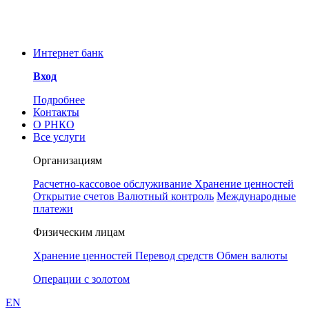
Уважаемые клиенты и
сотрудники РНКО!
ООО РНКО «Металлург»
Интернет банк
информирует Вас об угрозе
мошенничества. Для
Вход
предотвращения инцидентов
Понятно
просим принять к сведению, что у
Подробнее
РНКО «Металлург» нет аккаунтов
Контакты
в социальных сетях. Сотрудники
О РНКО
РНКО также никогда не свяжутся с
Все услуги
Вами через любой мессенджер, в
частности Телеграмм.
Организациям
Расчетно-кассовое обслуживание
Хранение ценностей
Открытие счетов
Валютный контроль
Международные
платежи
Физическим лицам
Хранение ценностей
Перевод средств
Обмен валюты
Операции с золотом
EN