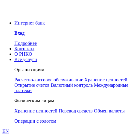
Уважаемые клиенты и
сотрудники РНКО!
ООО РНКО «Металлург»
Интернет банк
информирует Вас об угрозе
мошенничества. Для
Вход
предотвращения инцидентов
Понятно
просим принять к сведению, что у
Подробнее
РНКО «Металлург» нет аккаунтов
Контакты
в социальных сетях. Сотрудники
О РНКО
РНКО также никогда не свяжутся с
Все услуги
Вами через любой мессенджер, в
частности Телеграмм.
Организациям
Расчетно-кассовое обслуживание
Хранение ценностей
Открытие счетов
Валютный контроль
Международные
платежи
Физическим лицам
Хранение ценностей
Перевод средств
Обмен валюты
Операции с золотом
EN