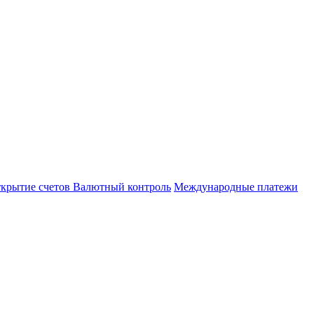
важаемые клиенты и сотрудники РНКО!
озе мошенничества. Для предотвращения инцидентов п
 сетях. Сотрудники РНКО также никогда не свяжутся с 
частности Телеграмм.
крытие счетов
Валютный контроль
Международные платежи