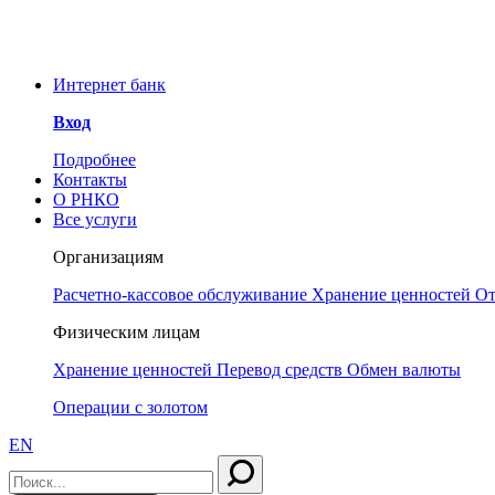
У
ООО РНКО «Металлург» информирует Вас об угр
РНКО «Металлург» нет аккаунтов в социальных
Интернет банк
Вход
Подробнее
Контакты
О РНКО
Все услуги
Организациям
Расчетно-кассовое обслуживание
Хранение ценностей
От
Физическим лицам
Хранение ценностей
Перевод средств
Обмен валюты
Операции с золотом
EN