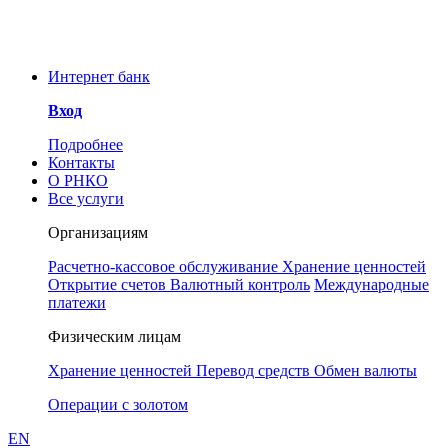
Уважаемые клиенты и
сотрудники РНКО!
ООО РНКО «Металлург»
Интернет банк
информирует Вас об угрозе
мошенничества. Для
Вход
предотвращения инцидентов
Понятно
просим принять к сведению, что у
Подробнее
РНКО «Металлург» нет аккаунтов
Контакты
в социальных сетях. Сотрудники
О РНКО
РНКО также никогда не свяжутся с
Все услуги
Вами через любой мессенджер, в
частности Телеграмм.
Организациям
Расчетно-кассовое обслуживание
Хранение ценностей
Открытие счетов
Валютный контроль
Международные
платежи
Физическим лицам
Хранение ценностей
Перевод средств
Обмен валюты
Операции с золотом
EN