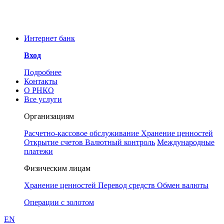
Уважаемые клиенты и
сотрудники РНКО!
ООО РНКО «Металлург»
Интернет банк
информирует Вас об угрозе
мошенничества. Для
Вход
предотвращения инцидентов
Понятно
просим принять к сведению, что у
Подробнее
РНКО «Металлург» нет аккаунтов
Контакты
в социальных сетях. Сотрудники
О РНКО
РНКО также никогда не свяжутся с
Все услуги
Вами через любой мессенджер, в
частности Телеграмм.
Организациям
Расчетно-кассовое обслуживание
Хранение ценностей
Открытие счетов
Валютный контроль
Международные
платежи
Физическим лицам
Хранение ценностей
Перевод средств
Обмен валюты
Операции с золотом
EN