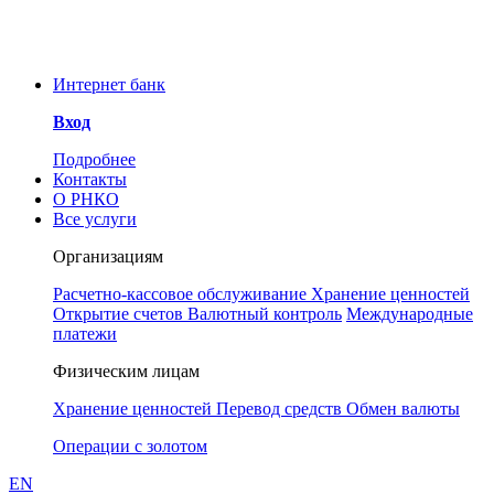
Уважаемые клиенты и
сотрудники РНКО!
ООО РНКО «Металлург»
Интернет банк
информирует Вас об угрозе
мошенничества. Для
Вход
предотвращения инцидентов
Понятно
просим принять к сведению, что у
Подробнее
РНКО «Металлург» нет аккаунтов
Контакты
в социальных сетях. Сотрудники
О РНКО
РНКО также никогда не свяжутся с
Все услуги
Вами через любой мессенджер, в
частности Телеграмм.
Организациям
Расчетно-кассовое обслуживание
Хранение ценностей
Открытие счетов
Валютный контроль
Международные
платежи
Физическим лицам
Хранение ценностей
Перевод средств
Обмен валюты
Операции с золотом
EN