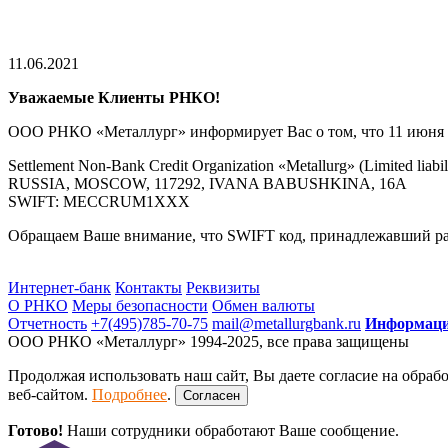
11.06.2021
Уважаемые Клиенты РНКО!
ООО РНКО «Металлург» информирует Вас о том, что 11 июня 
Settlement Non-Bank Credit Organization «Metallurg» (Limited liabi
RUSSIA, MOSCOW, 117292, IVANA BABUSHKINA, 16A
SWIFT: MECCRUM1XXX
Обращаем Ваше внимание, что SWIFT код, принадлежавший ра
Интернет-банк
Контакты
Реквизиты
О РНКО
Меры безопасности
Обмен валюты
Отчетность
+7(495)785-70-75
mail@metallurgbank.ru
Информацио
ООО РНКО «Металлург» 1994-2025, все права защищены
Продолжая использовать наш сайт, Вы даете согласие на обраб
веб-сайтом.
Подробнее
.
Согласен
Готово!
Наши сотрудники обработают Ваше сообщение.