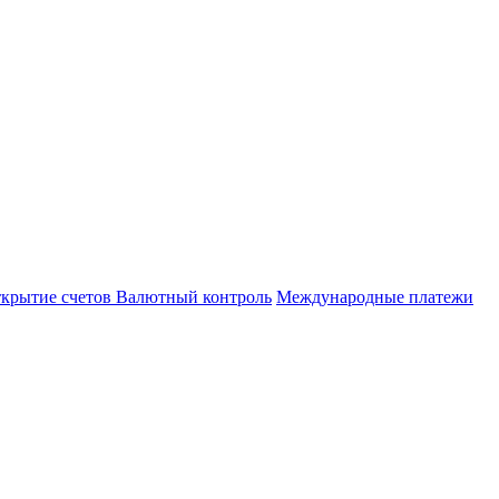
важаемые клиенты и сотрудники РНКО!
озе мошенничества. Для предотвращения инцидентов п
 сетях. Сотрудники РНКО также никогда не свяжутся с 
частности Телеграмм.
крытие счетов
Валютный контроль
Международные платежи