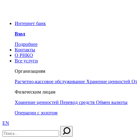
У
ООО РНКО «Металлург» информирует Вас об угр
РНКО «Металлург» нет аккаунтов в социальных
Интернет банк
Вход
Подробнее
Контакты
О РНКО
Все услуги
Организациям
Расчетно-кассовое обслуживание
Хранение ценностей
От
Физическим лицам
Хранение ценностей
Перевод средств
Обмен валюты
Операции с золотом
EN